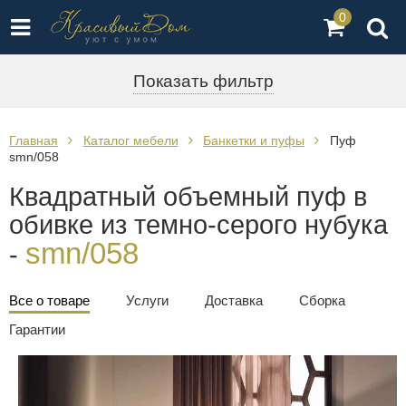
0
Показать фильтр
Главная
Каталог мебели
Банкетки и пуфы
Пуф
smn/058
Квадратный объемный пуф в
обивке из темно-серого нубука
smn/058
-
Все о товаре
Услуги
Доставка
Сборка
Гарантии