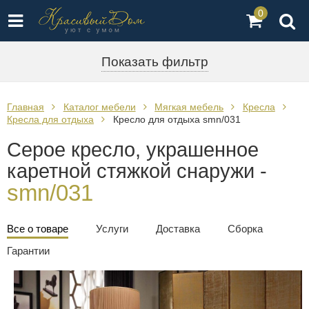
0
Показать фильтр
Главная
Каталог мебели
Мягкая мебель
Кресла
Кресла для отдыха
Кресло для отдыха smn/031
Серое кресло, украшенное
каретной стяжкой снаружи -
smn/031
Все о товаре
Услуги
Доставка
Сборка
Гарантии