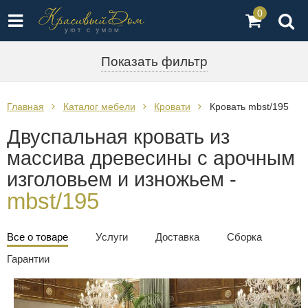
0
Показать фильтр
Главная
Каталог мебели
Кровати
Кровать mbst/195
Двуспальная кровать из
массива древесины с арочным
изголовьем и изножьем -
mbst/195
Все о товаре
Услуги
Доставка
Сборка
Гарантии