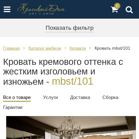
0
Показать фильтр
Главная
Каталог мебели
Кровати
Кровать mbst/101
Кровать кремового оттенка с
жестким изголовьем и
mbst/101
изножьем -
Все о товаре
Услуги
Доставка
Сборка
Гарантии