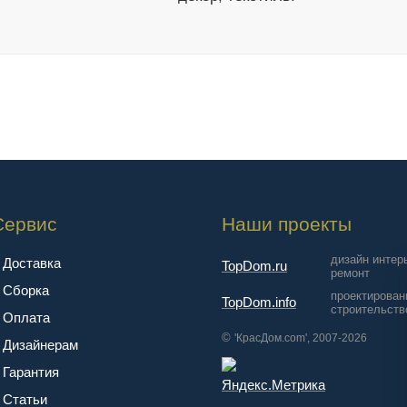
Сервис
Наши проекты
дизайн интер
Доставка
TopDom.ru
ремонт
Сборка
проектирован
TopDom.info
строительств
Оплата
©
'КрасДом.com', 2007-2026
Дизайнерам
Гарантия
Cтатьи