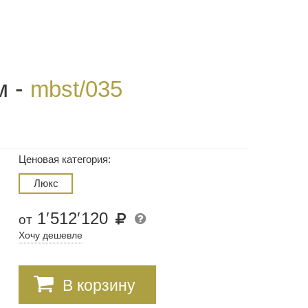
м -
mbst/035
Ценовая категория:
Люкс
1
′
512
′
120
от
Хочу дешевле
В корзину