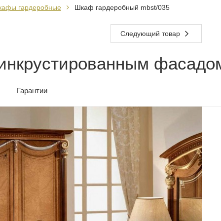
кафы гардеробные
Шкаф гардеробный mbst/035
Следующий товар
инкрустированным фасадо
Гарантии