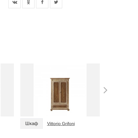
Шкаф
Шкаф
Vittorio Grifoni
Vi