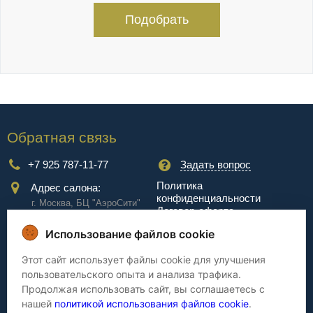
Подобрать
Обратная связь
+7 925 787-11-77
Задать вопрос
Политика
Адрес салона:
конфиденциальности
г. Москва, БЦ "АэроCити"
Договор-оферта
Куркинское ш., стр.2, 17
этаж
Использование файлов cookie
Сервис
Этот сайт использует файлы cookie для улучшения
пользовательского опыта и анализа трафика.
Доставка
Сборка
Продолжая использовать сайт, вы соглашаетесь с
Оплата
Дизайнерам
нашей
политикой использования файлов cookie
.