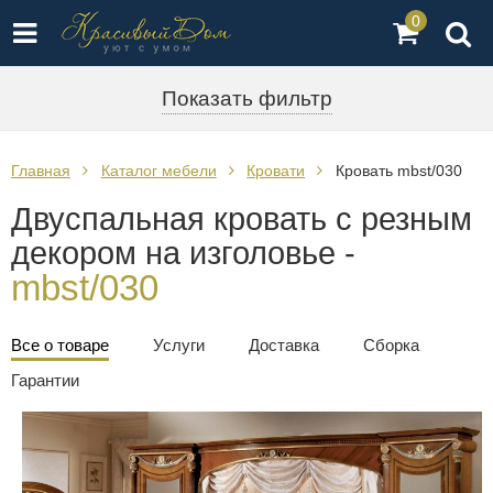
0
Показать фильтр
Главная
Каталог мебели
Кровати
Кровать mbst/030
Двуспальная кровать с резным
декором на изголовье -
mbst/030
Все о товаре
Услуги
Доставка
Сборка
Гарантии