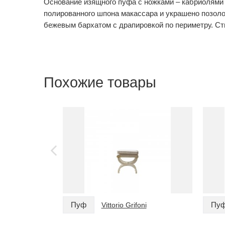
Основание изящного пуфа с ножками – кабриолями 
полированного шпона макассара и украшено позоло
бежевым бархатом с драпировкой по периметру. Ст
Похожие товары
Пуф
Пу
Vittorio Grifoni