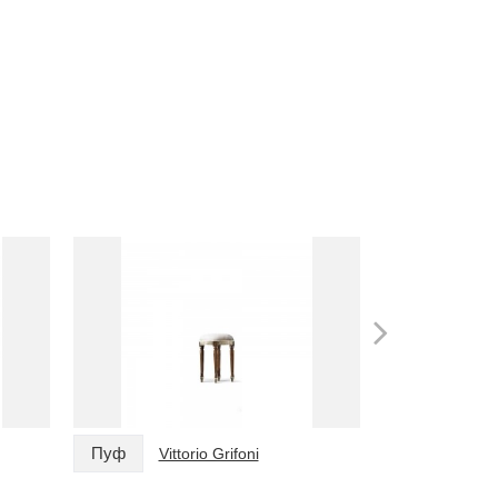
Пуф
Пуф
Vittorio Grifoni
Vitt