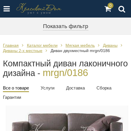
0
Показать фильтр
Главная
Каталог мебели
Мягкая мебель
Диваны
Диваны 2-х местные
Диван двухместный mrgn/0186
Компактный диван лаконичного
mrgn/0186
дизайна -
Все о товаре
Услуги
Доставка
Сборка
Гарантии