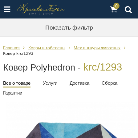
0
Показать фильтр
Главная
Ковры и гобелены
Мех и шкуры животных
Ковер krc/1293
krc/1293
Ковер Polyhedron -
Все о товаре
Услуги
Доставка
Сборка
Гарантии