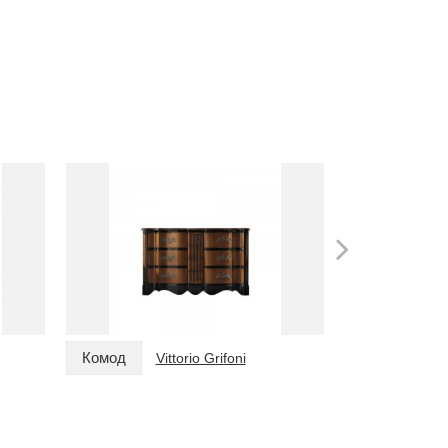
Комод
Комод
Vittorio Grifoni
Vi