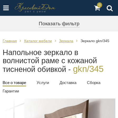
0
Показать фильтр
Главная
Каталог мебели
Зеркала
Зеркало gkn/345
Напольное зеркало в
волнистой раме с кожаной
gkn/345
тисненой обивкой -
Все о товаре
Услуги
Доставка
Сборка
Гарантии