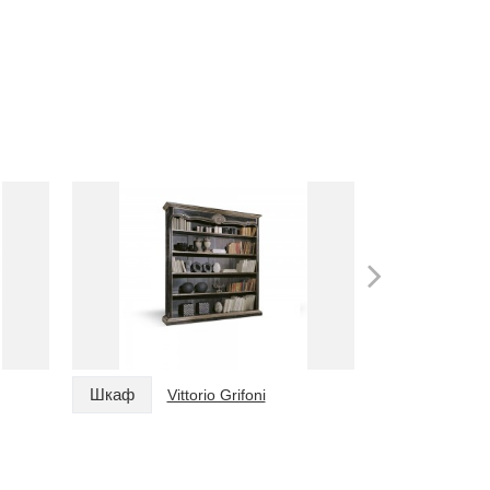
Шкаф
Шкаф
Vittorio Grifoni
Vi