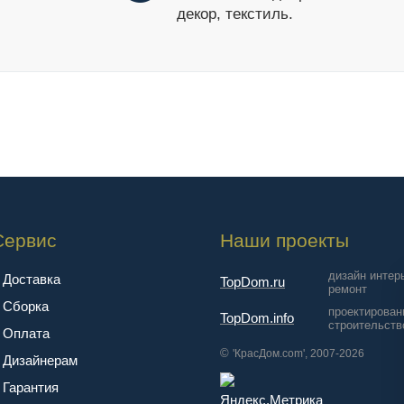
декор, текстиль.
Сервис
Наши проекты
дизайн интер
Доставка
TopDom.ru
ремонт
Сборка
проектирован
TopDom.info
строительств
Оплата
©
'КрасДом.com', 2007-2026
Дизайнерам
Гарантия