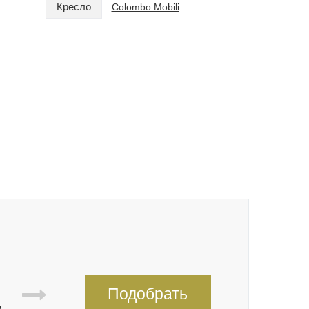
Кресло
Кресло
Colombo Mobili
C
Подобрать
,