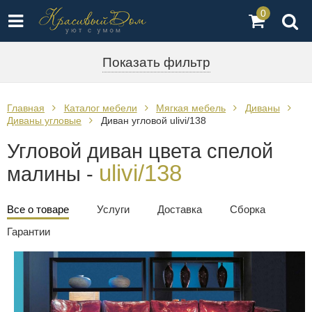
0
Показать фильтр
Главная
Каталог мебели
Мягкая мебель
Диваны
Диваны угловые
Диван угловой ulivi/138
Угловой диван цвета спелой
ulivi/138
малины -
Все о товаре
Услуги
Доставка
Сборка
Гарантии