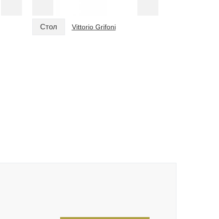
Стол
Стол
Vittorio Grifoni
Vitt