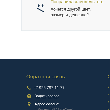
Понравилась модель, но...
Хочется другой цвет,
размер и дешевле?
Обратная связь
+7 925 787-11-77
Задать вопрос
Адрес салона:
г. Москва, БЦ "АэроCити"