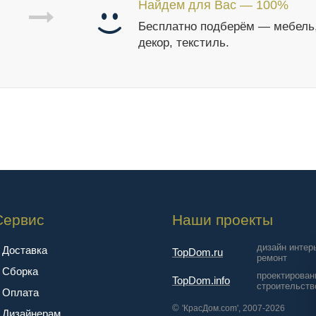
Найдем для Вас — 100%
Бесплатно подберём — мебель
декор, текстиль.
Сервис
Наши проекты
дизайн интер
Доставка
TopDom.ru
ремонт
Сборка
проектирован
TopDom.info
строительств
Оплата
©
'КрасДом.com', 2007-2026
Дизайнерам