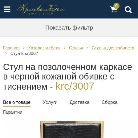
0
Показать фильтр
Главная
Каталог мебели
Стулья
Стулья для кабинета
Стул krc/3007
Стул на позолоченном каркасе
в черной кожаной обивке с
krc/3007
тиснением -
Все о товаре
Услуги
Доставка
Сборка
Гарантии