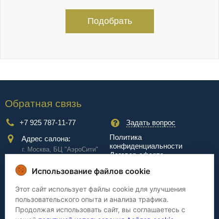
Подобрать
Обратная связь
+7 925 787-11-77
Задать вопрос
Политика
Адрес салона:
конфиденциальности
г. Москва, БЦ "АэроCити"
Договор-оферта
Куркинское ш., стр.2, 17
этаж
Использование файлов cookie
Сервис
Этот сайт использует файлы cookie для улучшения
пользовательского опыта и анализа трафика.
Доставка
Сборка
Продолжая использовать сайт, вы соглашаетесь с
Оплата
Дизайнерам