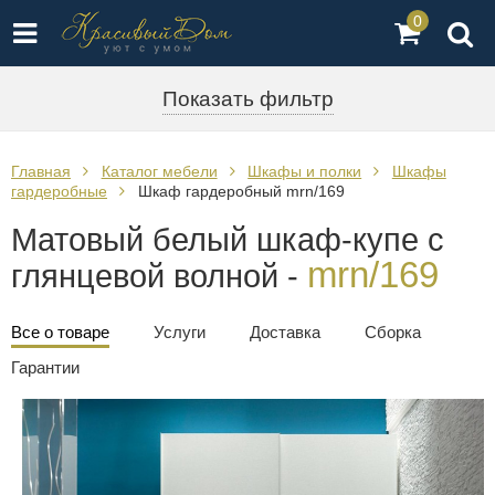
0
Показать фильтр
Главная
Каталог мебели
Шкафы и полки
Шкафы
гардеробные
Шкаф гардеробный mrn/169
Матовый белый шкаф-купе с
mrn/169
глянцевой волной -
Все о товаре
Услуги
Доставка
Сборка
Гарантии