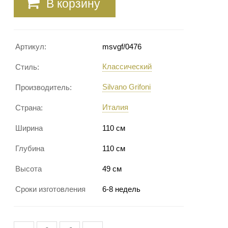
В корзину
Артикул:
msvgf/0476
Классический
Стиль:
Silvano Grifoni
Производитель:
Италия
Страна:
Ширина
110 см
Глубина
110 см
Высота
49 см
Сроки изготовления
6-8 недель