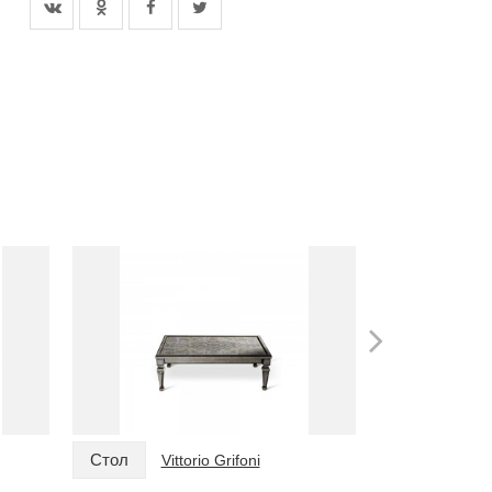
Стол
Стол
Vittorio Grifoni
Vitt