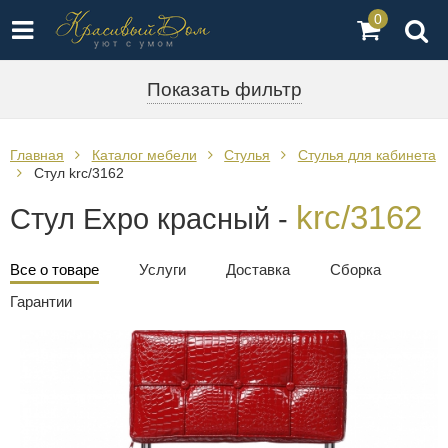
0
Показать фильтр
Главная
Каталог мебели
Стулья
Стулья для кабинета
Стул krc/3162
krc/3162
Стул Expo красный -
Все о товаре
Услуги
Доставка
Сборка
Гарантии