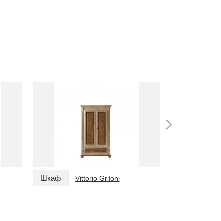
Шкаф
Шкаф
Vittorio Grifoni
Vi