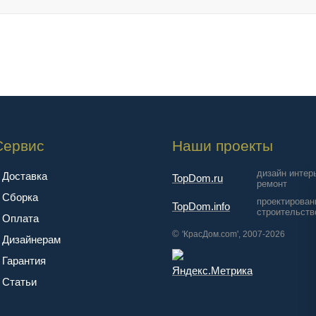
Сервис
Наши проекты
дизайн интер
Доставка
TopDom.ru
ремонт
Сборка
проектирован
TopDom.info
строительств
Оплата
©
'КрасДом.com', 2007-2026
Дизайнерам
Гарантия
Cтатьи