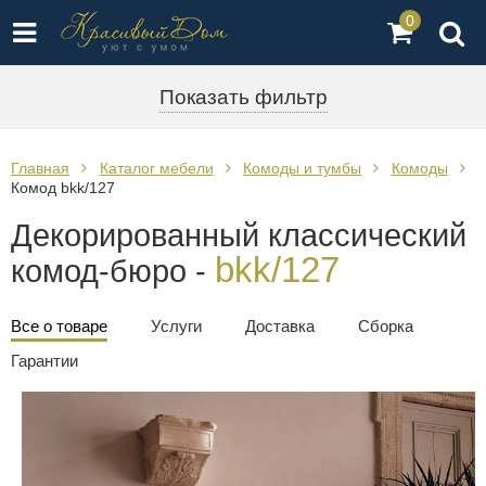
0
Показать фильтр
Главная
Каталог мебели
Комоды и тумбы
Комоды
Комод bkk/127
Декорированный классический
bkk/127
комод-бюро -
Все о товаре
Услуги
Доставка
Сборка
Гарантии