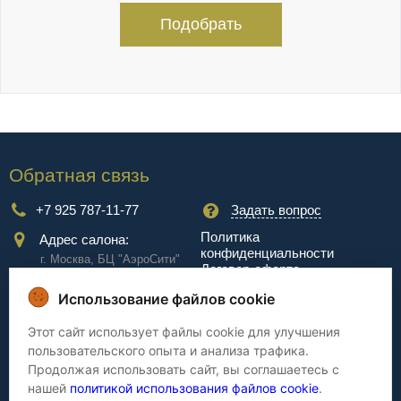
Подобрать
Обратная связь
+7 925 787-11-77
Задать вопрос
Политика
Адрес салона:
конфиденциальности
г. Москва, БЦ "АэроCити"
Договор-оферта
Куркинское ш., стр.2, 17
этаж
Использование файлов cookie
Сервис
Этот сайт использует файлы cookie для улучшения
пользовательского опыта и анализа трафика.
Доставка
Сборка
Продолжая использовать сайт, вы соглашаетесь с
Оплата
Дизайнерам
нашей
политикой использования файлов cookie
.