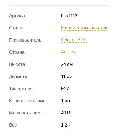
Артикул:
btc/1112
Минимализм / хай-тек
Стиль:
Original BTC
Производитель:
Англия
Страна:
Высота
24 см
Диаметр
11 см
Тип цоколя
E27
Количество ламп
1 шт
Мощность ламп
40 Вт
Вес
1,2 кг