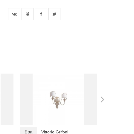
Бра
Бра
Vittorio Grifoni
Vitto