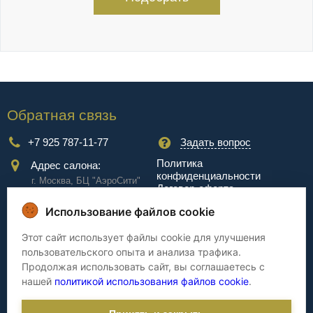
Обратная связь
+7 925 787-11-77
Задать вопрос
Политика
Адрес салона:
конфиденциальности
г. Москва, БЦ "АэроCити"
Договор-оферта
Куркинское ш., стр.2, 17
этаж
Использование файлов cookie
Сервис
Этот сайт использует файлы cookie для улучшения
пользовательского опыта и анализа трафика.
Доставка
Сборка
Продолжая использовать сайт, вы соглашаетесь с
Оплата
Дизайнерам
нашей
политикой использования файлов cookie
.
Гарантия
Cтатьи