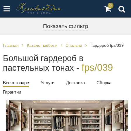
0
Показать фильтр
Главная
Каталог мебели
Спальни
Гардероб fps/039
Большой гардероб в
fps/039
пастельных тонах -
Все о товаре
Услуги
Доставка
Сборка
Гарантии