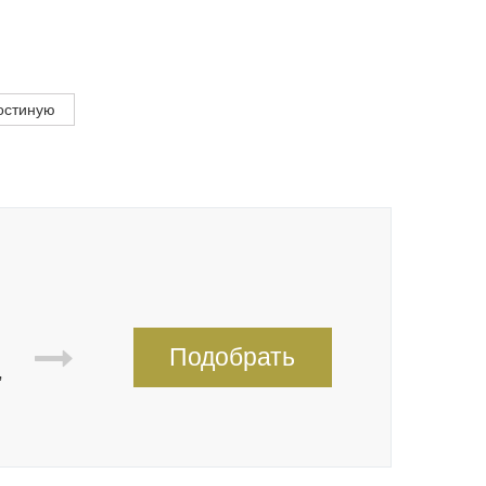
остиную
Подобрать
,