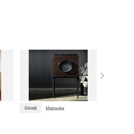
Шкаф
Шкаф
Matsuoka
Ma