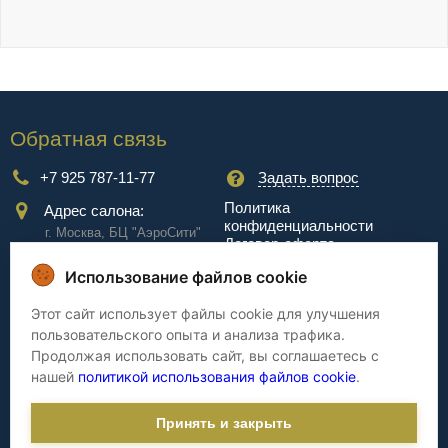
Обратная связь
+7 925 787-11-77
Задать вопрос
Политика
Адрес салона:
конфиденциальности
г. Москва, БЦ "АэроCити"
Договор-оферта
Куркинское ш., стр.2, 17
этаж
Использование файлов cookie
Сервис
Этот сайт использует файлы cookie для улучшения
пользовательского опыта и анализа трафика.
Доставка
Сборка
Продолжая использовать сайт, вы соглашаетесь с
Оплата
Дизайнерам
нашей
политикой использования файлов cookie
.
Гарантия
Cтатьи
Принять и закрыть