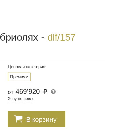
абриолях -
dlf/157
Ценовая категория:
Премиум
469
′
920
от
Хочу дешевле
В корзину