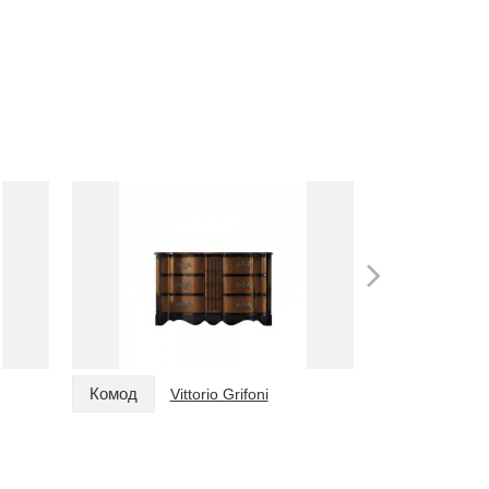
Комод
Комод
Vittorio Grifoni
Vi