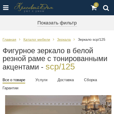
0
Показать фильтр
Главная
Каталог мебели
Зеркала
Зеркало scp/125
Фигурное зеркало в белой
резной раме с тонированными
scp/125
акцентами -
Все о товаре
Услуги
Доставка
Сборка
Гарантии