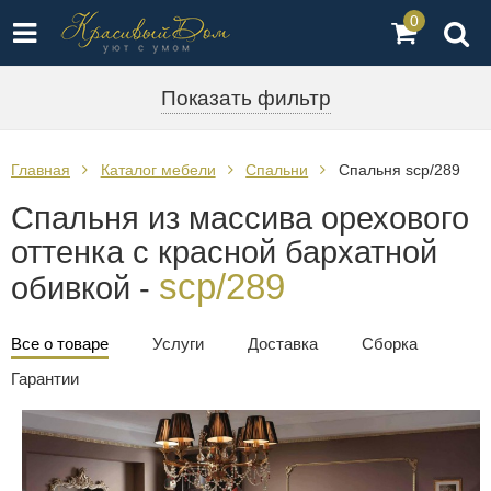
0
Показать фильтр
Главная
Каталог мебели
Спальни
Спальня scp/289
Спальня из массива орехового
оттенка с красной бархатной
scp/289
обивкой -
Все о товаре
Услуги
Доставка
Сборка
Гарантии