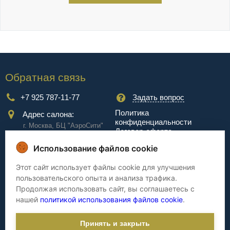
Обратная связь
+7 925 787-11-77
Задать вопрос
Политика
Адрес салона:
конфиденциальности
г. Москва, БЦ "АэроCити"
Договор-оферта
Куркинское ш., стр.2, 17
этаж
Использование файлов cookie
Сервис
Этот сайт использует файлы cookie для улучшения
пользовательского опыта и анализа трафика.
Доставка
Сборка
Продолжая использовать сайт, вы соглашаетесь с
Оплата
Дизайнерам
нашей
политикой использования файлов cookie
.
Гарантия
Cтатьи
Принять и закрыть