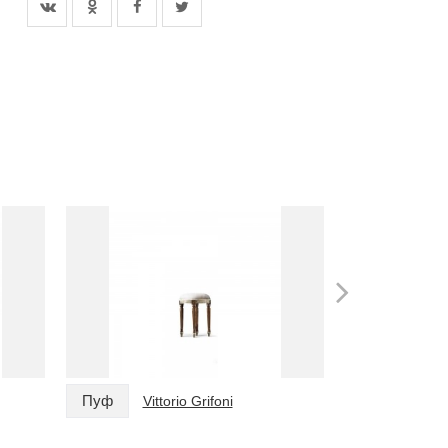
Пуф
Пуф
Vittorio Grifoni
Vitt