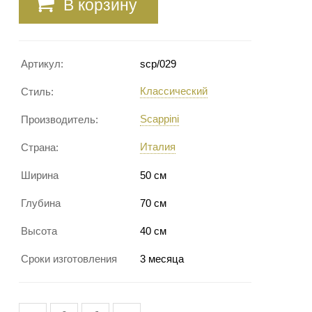
В корзину
Артикул:
scp/029
Классический
Стиль:
Scappini
Производитель:
Италия
Страна:
Ширина
50 см
Глубина
70 см
Высота
40 см
Сроки изготовления
3 месяца