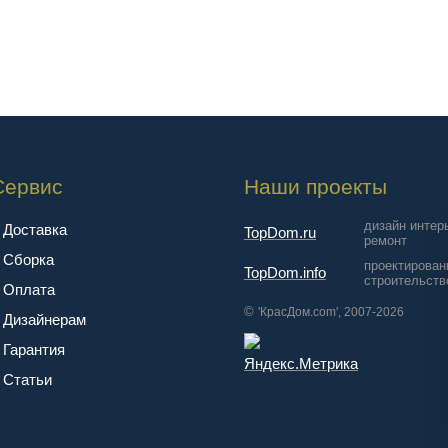
Сервис
Наши проекты
дизайн интер
Доставка
TopDom.ru
ремонт
Сборка
проектирован
TopDom.info
строительств
Оплата
©
'КрасДом.com', 2007-2026
Дизайнерам
Гарантия
Cтатьи