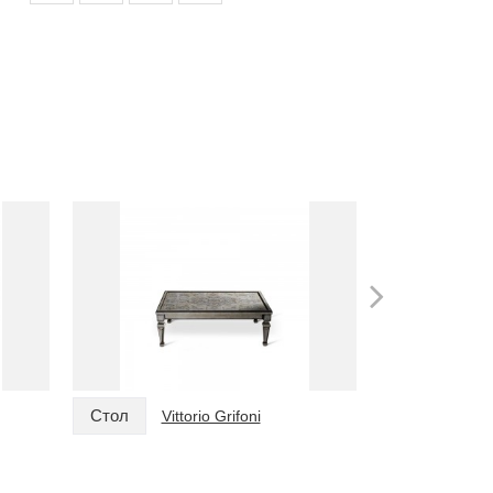
Стол
Стол
Vittorio Grifoni
Vitt