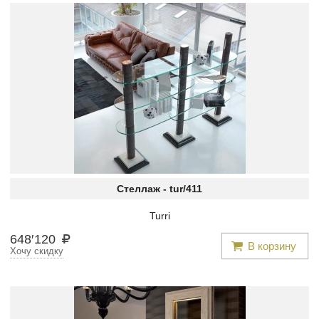
Стеллаж -
tur/411
Turri
648
′
120
В корзину
Хочу скидку