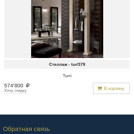
Стеллаж -
tur/379
Turri
574
′
800
В корзину
Хочу скидку
Обратная связь