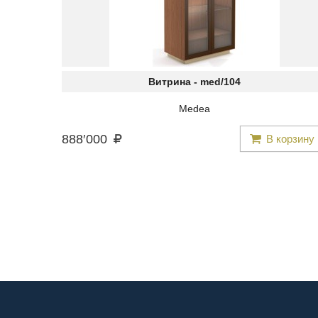
Витрина -
med/104
Medea
888
′
000
В корзину