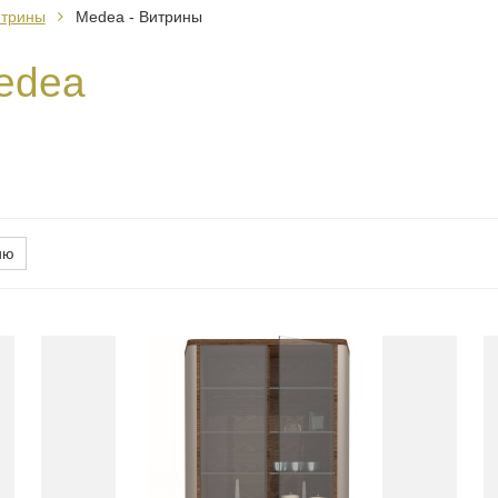
итрины
Medea - Витрины
edea
ию