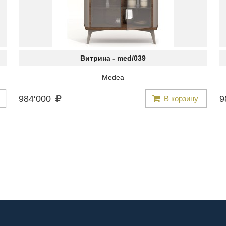
Витрина -
med/039
Medea
984
′
000
9
В корзину