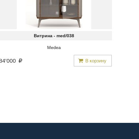
Витрина -
med/038
Medea
84
′
000
В корзину