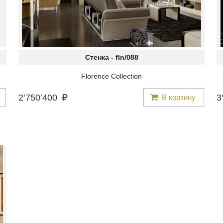
Стенка -
fln/088
Florence Collection
2
′
750
′
400
3
′
В корзину