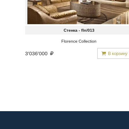
Стенка -
fln/013
Florence Collection
3
′
036
′
000
В корзину