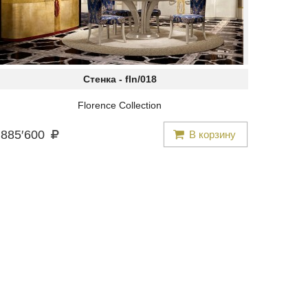
Стенка -
fln/018
Florence Collection
885
′
600
В корзину