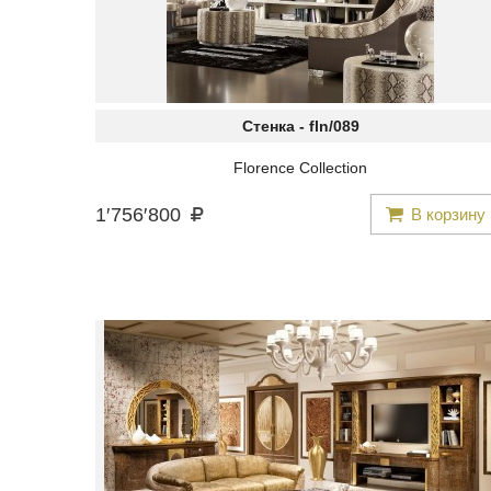
Стенка -
fln/089
Florence Collection
1
′
756
′
800
В корзину