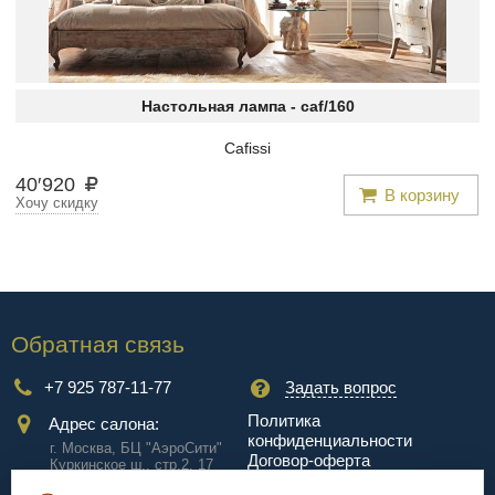
Настольная лампа -
caf/160
Cafissi
40
′
920
В корзину
Хочу скидку
Обратная связь
+7 925 787-11-77
Задать вопрос
Политика
Адрес салона:
конфиденциальности
г. Москва, БЦ "АэроCити"
Договор-оферта
Куркинское ш., стр.2, 17
этаж