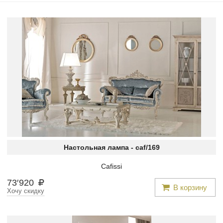
Настольная лампа -
caf/169
Cafissi
73
′
920
В корзину
Хочу скидку