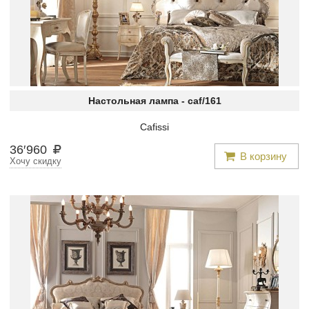
Настольная лампа -
caf/161
Cafissi
36
′
960
В корзину
Хочу скидку