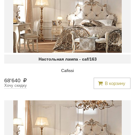
Настольная лампа -
caf/163
Cafissi
68
′
640
В корзину
Хочу скидку