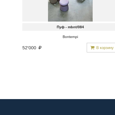
Пуф -
mbnt/084
Bontempi
52
′
000
В корзину