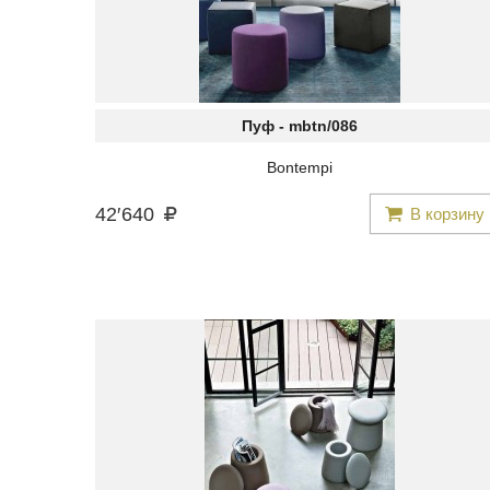
Пуф -
mbtn/086
Bontempi
42
′
640
В корзину