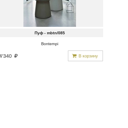
Пуф -
mbtn/085
Bontempi
4
′
340
В корзину