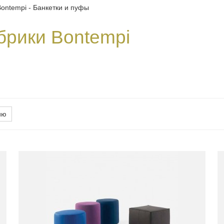
ontempi - Банкетки и пуфы
брики Bontempi
ию