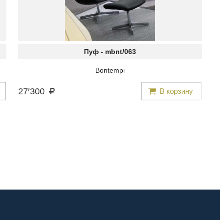
Пуф -
mbnt/063
Bontempi
27
′
300
В корзину