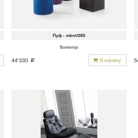
Пуф -
mbnt/085
Bontempi
44
′
330
5
В корзину