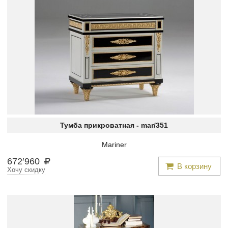
Тумба прикроватная -
mar/351
Mariner
672
′
960
В корзину
Хочу скидку