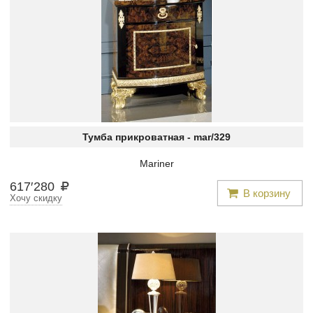
Тумба прикроватная -
mar/329
Mariner
617
′
280
В корзину
Хочу скидку