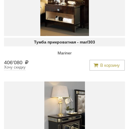
Тумба прикроватная -
mar/303
Mariner
406
′
080
В корзину
Хочу скидку