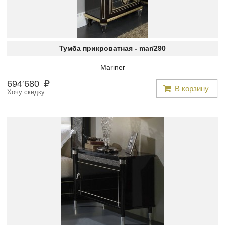
Тумба прикроватная -
mar/290
Mariner
694
′
680
В корзину
Хочу скидку