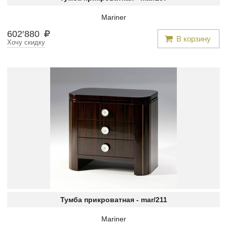
Mariner
602
′
880
В корзину
Хочу скидку
Тумба прикроватная -
mar/211
Mariner