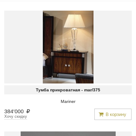
Тумба прикроватная -
mar/375
Mariner
384
′
000
В корзину
Хочу скидку