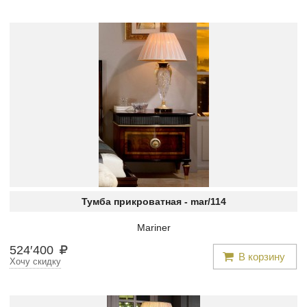
Тумба прикроватная -
mar/114
Mariner
524
′
400
В корзину
Хочу скидку