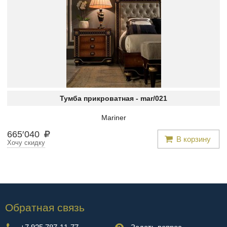
Тумба прикроватная -
mar/021
Mariner
665
′
040
В корзину
Хочу скидку
Обратная связь