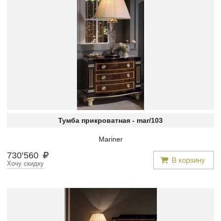
Тумба прикроватная -
mar/103
Mariner
730
′
560
В корзину
Хочу скидку