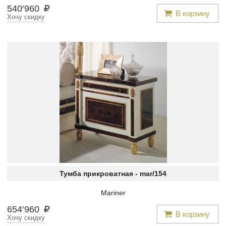
540
′
960
В корзину
Хочу скидку
Тумба прикроватная -
mar/154
Mariner
654
′
960
В корзину
Хочу скидку