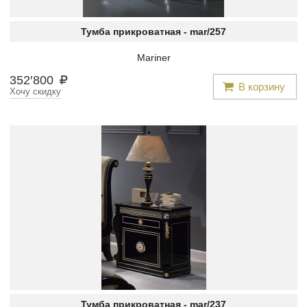
Тумба прикроватная -
mar/257
Mariner
352
′
800
В корзину
Хочу скидку
Тумба прикроватная -
mar/237