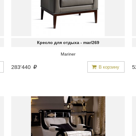
Кресло для отдыха -
mar/269
Mariner
283
′
440
5
В корзину