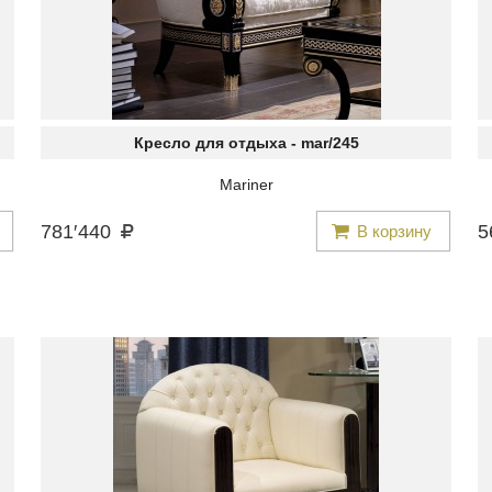
Кресло для отдыха -
mar/245
Mariner
781
′
440
5
В корзину