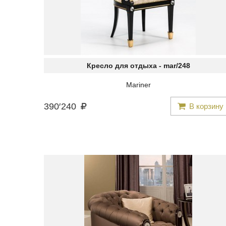
Кресло для отдыха -
mar/248
Mariner
390
′
240
В корзину