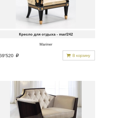
Кресло для отдыха -
mar/242
Mariner
69
′
520
В корзину