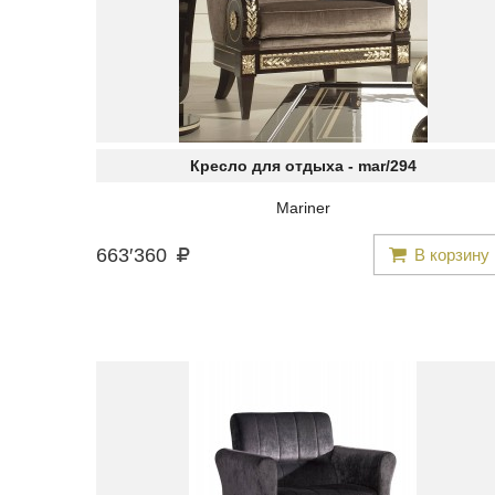
Кресло для отдыха -
mar/294
Mariner
663
′
360
В корзину