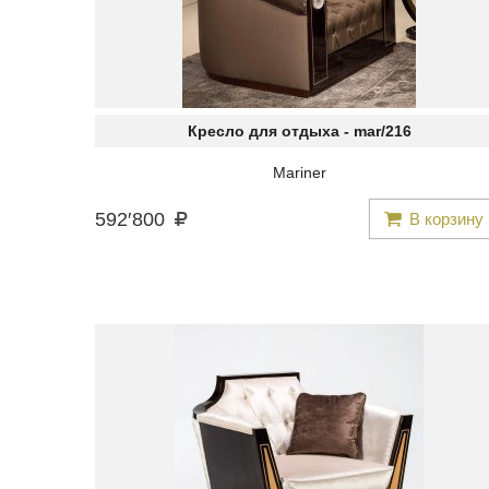
Кресло для отдыха -
mar/216
Mariner
592
′
800
В корзину