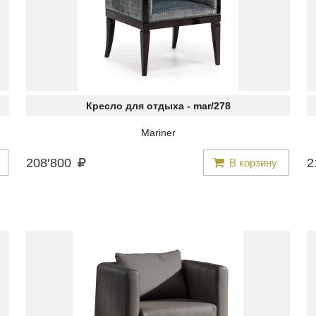
Кресло для отдыха -
mar/278
Mariner
208
′
800
2
В корзину