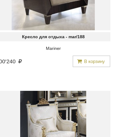
Кресло для отдыха -
mar/188
Mariner
00
′
240
В корзину