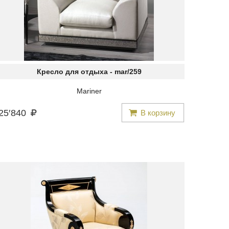
Кресло для отдыха -
mar/259
Mariner
25
′
840
В корзину