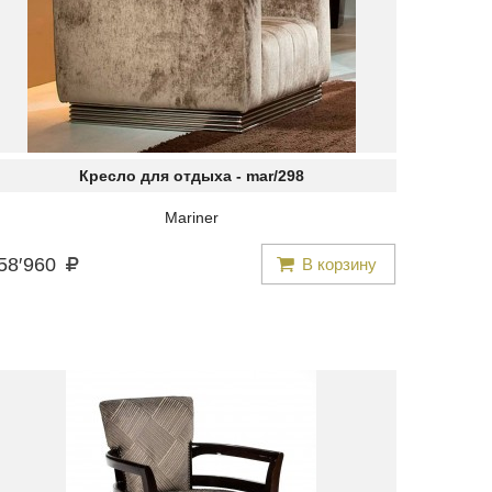
Кресло для отдыха -
mar/298
Mariner
58
′
960
В корзину