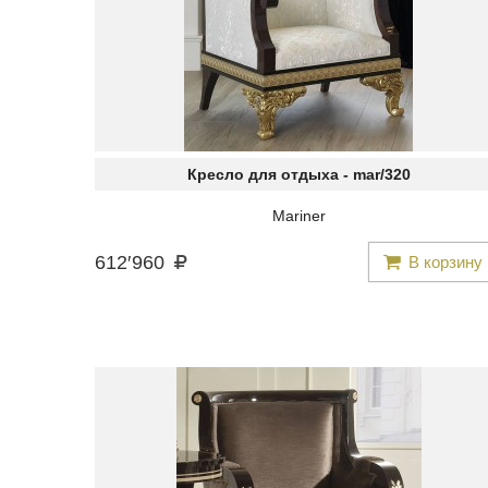
Кресло для отдыха -
mar/320
Mariner
612
′
960
В корзину