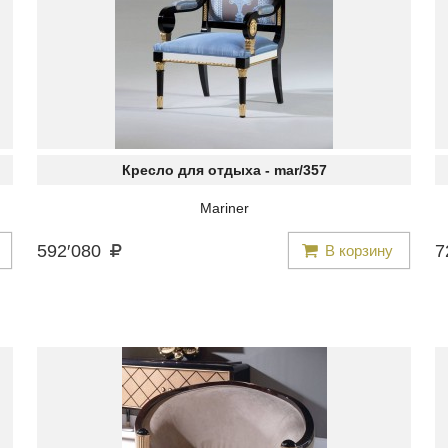
Кресло для отдыха -
mar/357
Mariner
592
′
080
7
В корзину