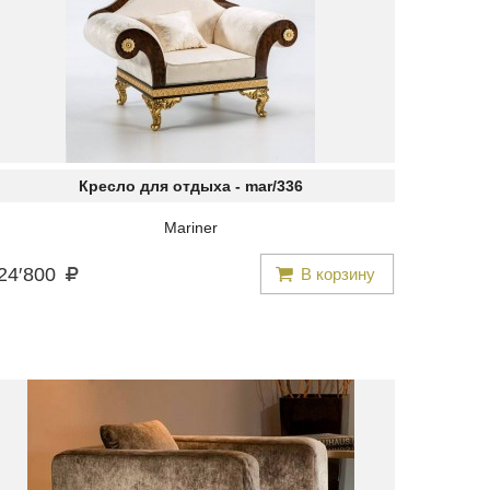
Кресло для отдыха -
mar/336
Mariner
24
′
800
В корзину