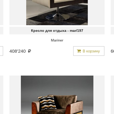
Кресло для отдыха -
mar/197
Mariner
408
′
240
6
В корзину