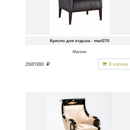
Кресло для отдыха -
mar/270
Mariner
268
′
080
В корзину