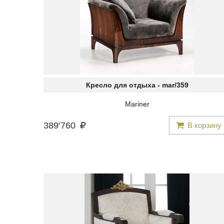
Кресло для отдыха -
mar/359
Mariner
389
′
760
В корзину