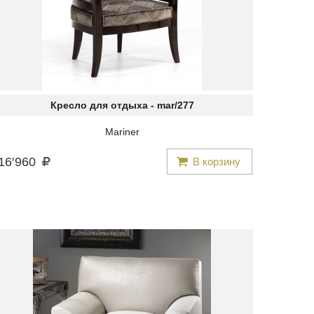
Кресло для отдыха -
mar/277
Mariner
16
′
960
В корзину