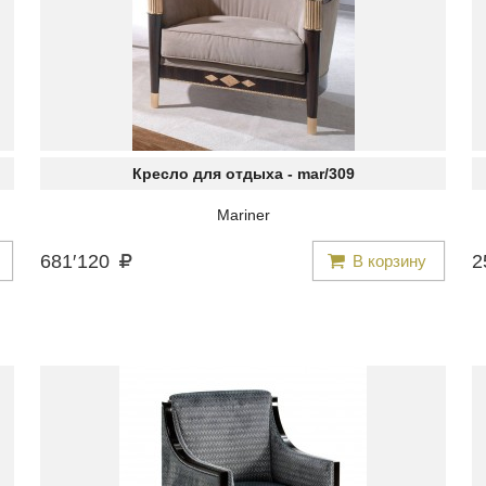
Кресло для отдыха -
mar/309
Mariner
681
′
120
2
В корзину