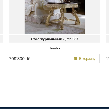
Стол журнальный -
jmb/037
Jumbo
709
′
800
1
′
В корзину