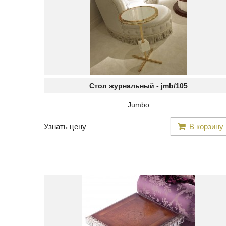
Стол журнальный -
jmb/105
Jumbo
Узнать цену
В корзину