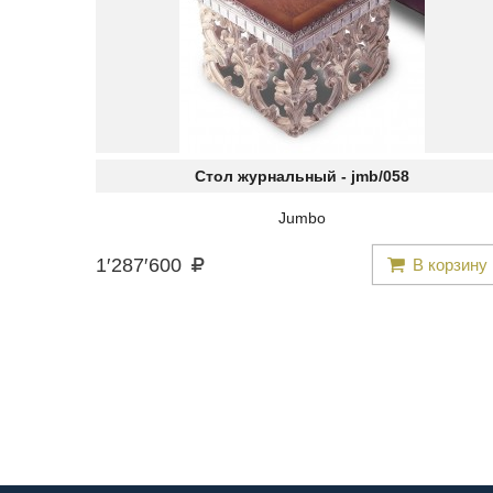
Стол журнальный -
jmb/058
Jumbo
1
′
287
′
600
В корзину