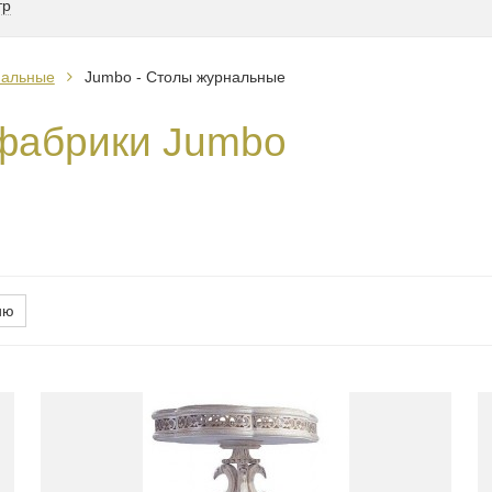
тр
нальные
Jumbo - Столы журнальные
фабрики Jumbo
ию