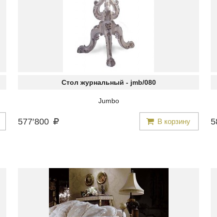
Стол журнальный -
jmb/080
Jumbo
577
′
800
5
В корзину