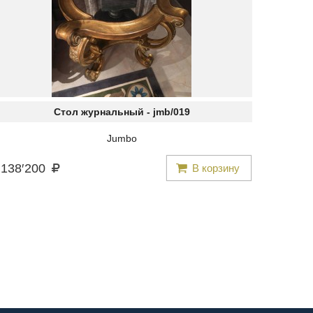
Стол журнальный -
jmb/019
Jumbo
138
′
200
В корзину