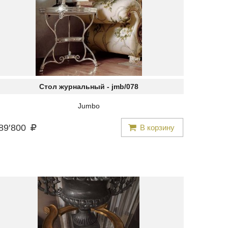
Стол журнальный -
jmb/078
Jumbo
89
′
800
В корзину