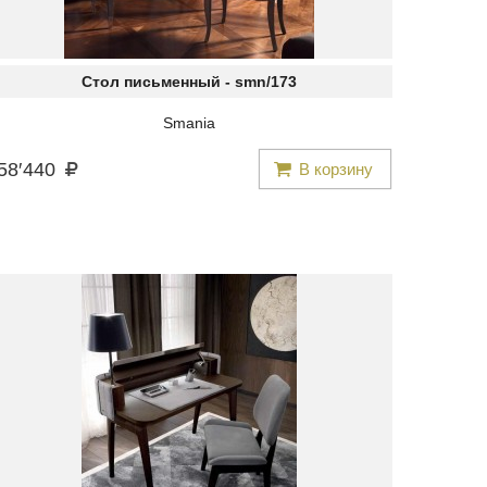
Стол письменный -
smn/173
Smania
58
′
440
В корзину