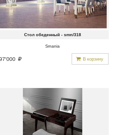
Стол обеденный -
smn/318
Smania
97
′
000
В корзину