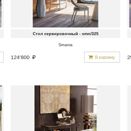
Стол сервировочный -
smn/325
Smania
124
′
800
2
В корзину