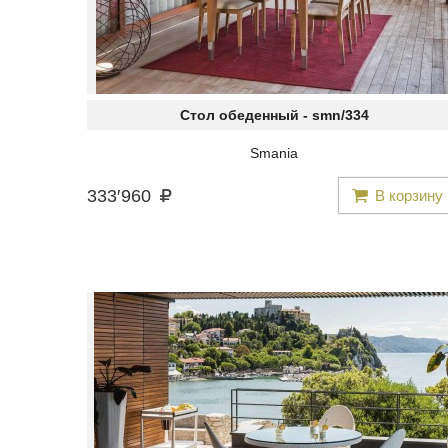
Стол обеденный -
smn/334
Smania
333
′
960
В корзину