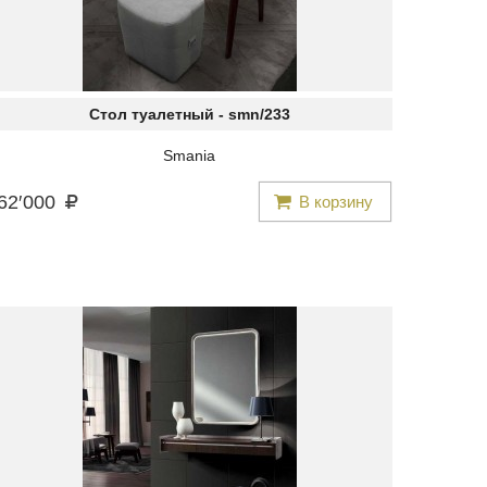
Стол туалетный -
smn/233
Smania
62
′
000
В корзину