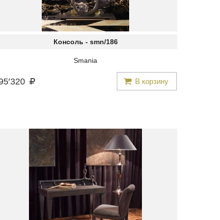
Консоль -
smn/186
Smania
95
′
320
В корзину