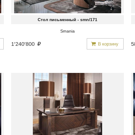
Стол письменный -
smn/171
Smania
1
′
240
′
800
5
В корзину