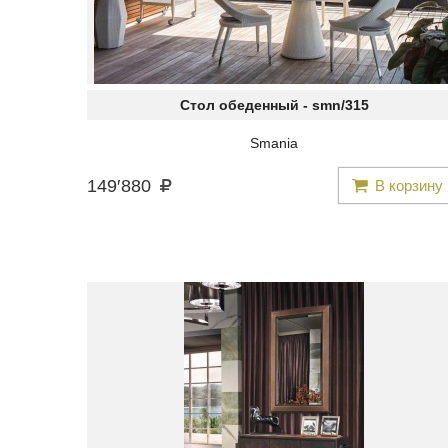
Стол обеденный -
smn/315
Smania
149
′
880
В корзину