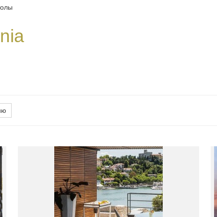
толы
nia
ию