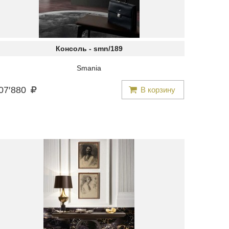
Консоль -
smn/189
Smania
07
′
880
В корзину