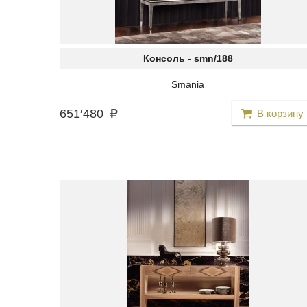
Консоль -
smn/188
Smania
651
′
480
В корзину