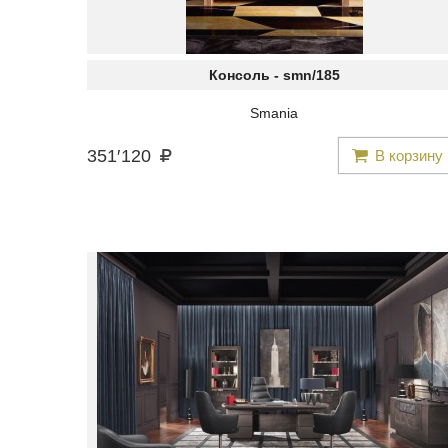
Консоль -
smn/185
Smania
351
′
120
В корзину