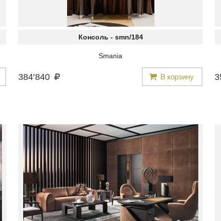
Консоль -
smn/184
Smania
384
′
840
3
В корзину