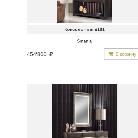
Консоль -
smn/191
Smania
454
′
800
В корзину