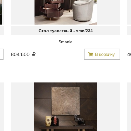
Стол туалетный -
smn/234
Smania
804
′
600
4
В корзину