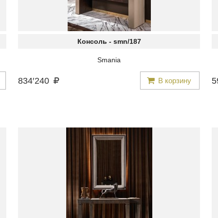
Консоль -
smn/187
Smania
834
′
240
5
В корзину