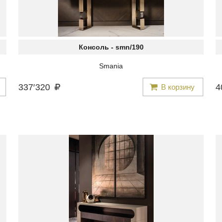
Консоль -
smn/190
Smania
337
′
320
4
В корзину