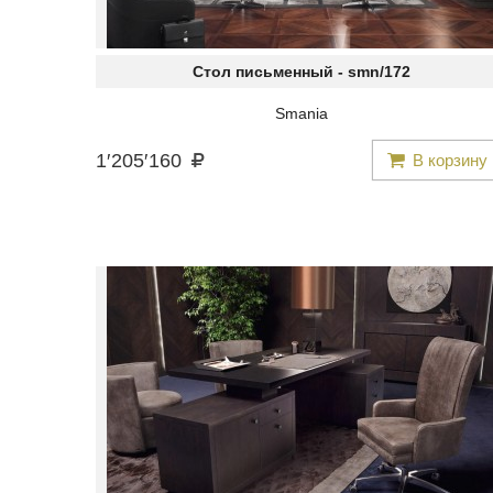
Стол письменный -
smn/172
Smania
1
′
205
′
160
В корзину