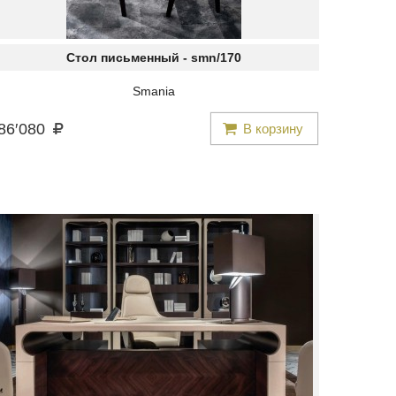
Стол письменный -
smn/170
Smania
86
′
080
В корзину