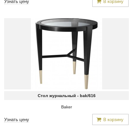
Узнать цену
В корзину
Стол журнальный -
bak/616
Baker
Узнать цену
В корзину