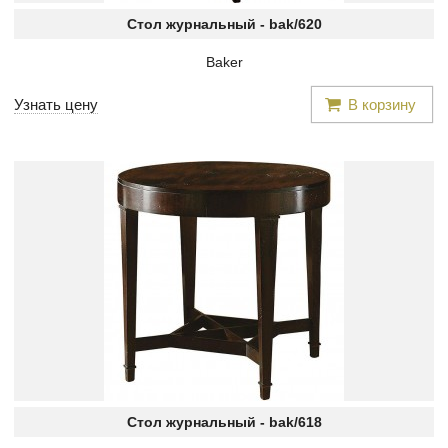
Стол журнальный -
bak/620
Baker
Узнать цену
В корзину
Стол журнальный -
bak/618