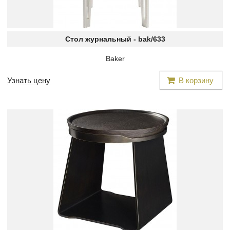
Стол журнальный -
bak/633
Baker
Узнать цену
В корзину