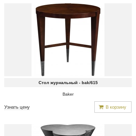
Стол журнальный -
bak/615
Baker
Узнать цену
В корзину