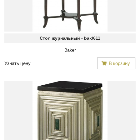
Стол журнальный -
bak/611
Baker
Узнать цену
В корзину