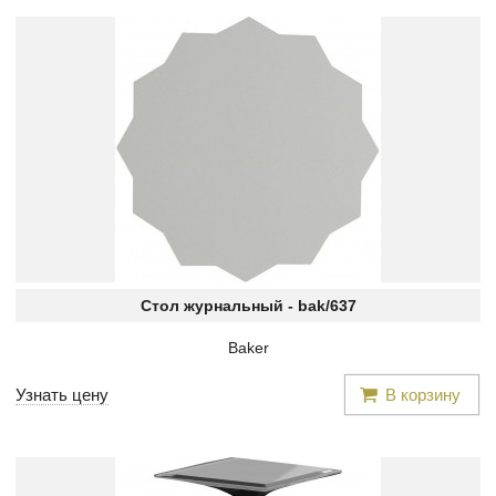
Стол журнальный -
bak/637
Baker
Узнать цену
В корзину