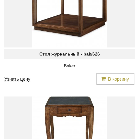
Стол журнальный -
bak/626
Baker
Узнать цену
В корзину