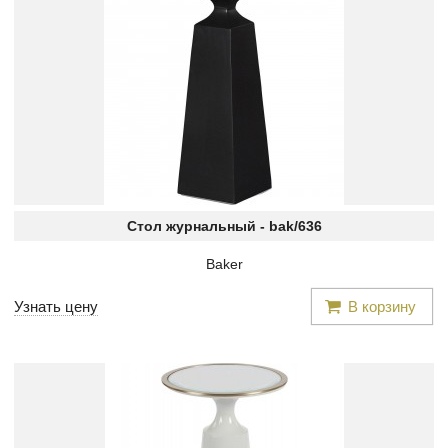
Стол журнальный -
bak/636
Baker
Узнать цену
В корзину