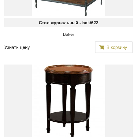
Стол журнальный -
bak/622
Baker
Узнать цену
В корзину