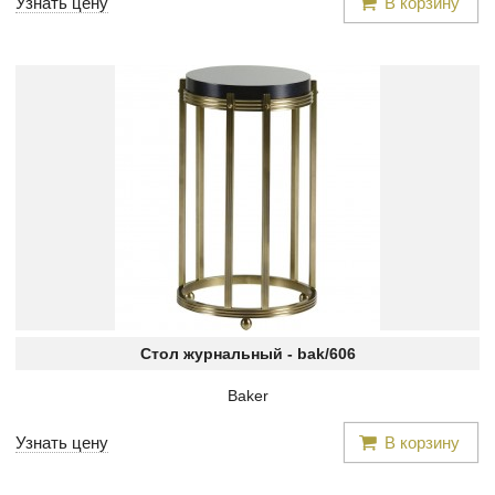
Узнать цену
В корзину
Стол журнальный -
bak/606
Baker
Узнать цену
В корзину