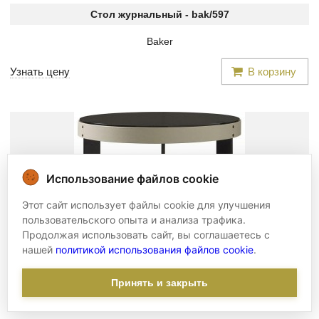
Стол журнальный -
bak/597
Baker
Узнать цену
В корзину
Использование файлов cookie
Этот сайт использует файлы cookie для улучшения
пользовательского опыта и анализа трафика.
Продолжая использовать сайт, вы соглашаетесь с
нашей
политикой использования файлов cookie
.
Принять и закрыть
Стол журнальный -
bak/596