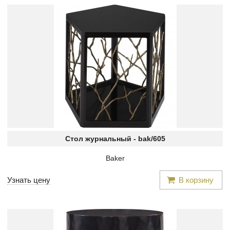
Стол журнальный -
bak/605
Baker
Узнать цену
В корзину