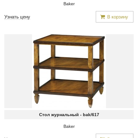
Baker
Узнать цену
В корзину
Стол журнальный -
bak/617
Baker