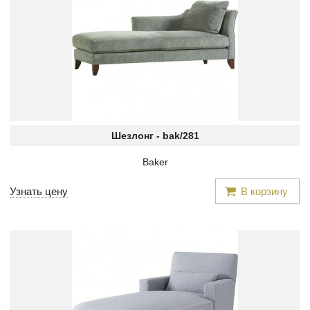
Шезлонг -
bak/281
Baker
Узнать цену
В корзину