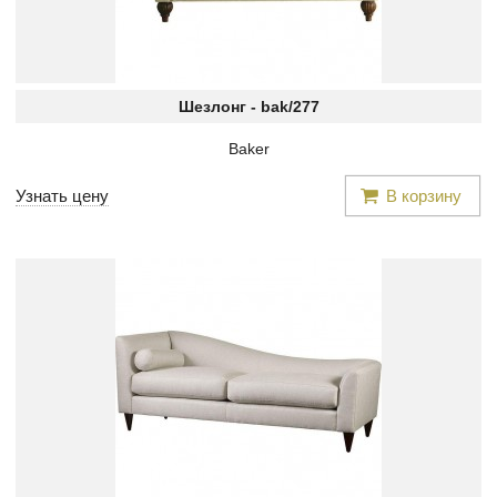
Шезлонг -
bak/277
Baker
Узнать цену
В корзину