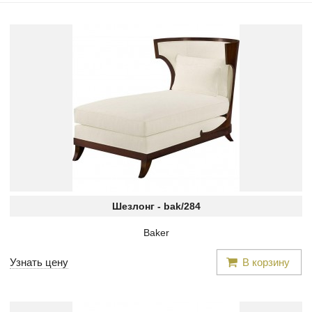
Шезлонг -
bak/284
Baker
Узнать цену
В корзину