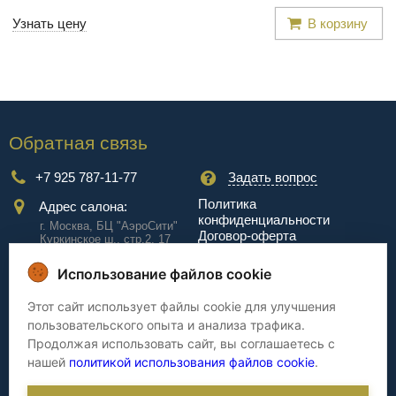
Узнать цену
В корзину
Обратная связь
+7 925 787-11-77
Задать вопрос
Политика
Адрес салона:
конфиденциальности
г. Москва, БЦ "АэроCити"
Договор-оферта
Куркинское ш., стр.2, 17
этаж
Использование файлов cookie
Сервис
Этот сайт использует файлы cookie для улучшения
пользовательского опыта и анализа трафика.
Доставка
Сборка
Продолжая использовать сайт, вы соглашаетесь с
Оплата
Дизайнерам
нашей
политикой использования файлов cookie
.
Гарантия
Cтатьи