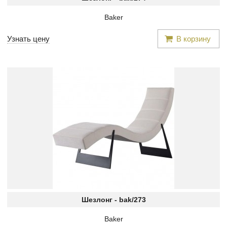
Baker
Узнать цену
В корзину
Шезлонг -
bak/273
Baker