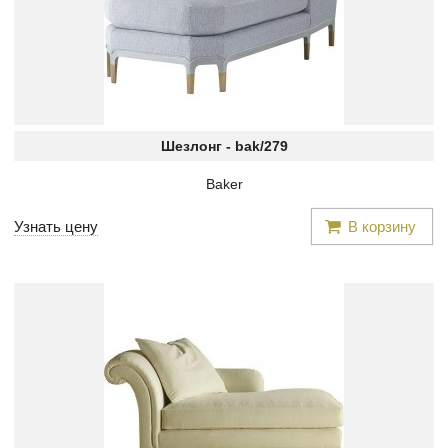
Шезлонг -
bak/279
Baker
Узнать цену
В корзину