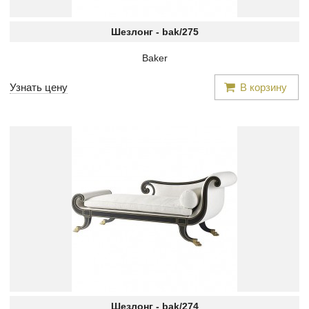
Шезлонг -
bak/275
Baker
Узнать цену
В корзину
Шезлонг -
bak/274