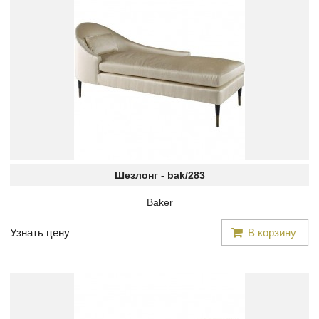
Шезлонг -
bak/283
Baker
Узнать цену
В корзину