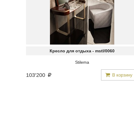
Кресло для отдыха -
mstl/0060
Stilema
103
′
200
В корзину