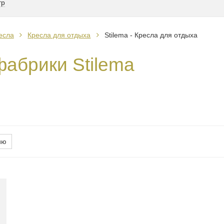
тр
есла
Кресла для отдыха
Stilema - Кресла для отдыха
фабрики Stilema
ию